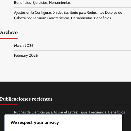
Beneficios, Ejercicios, Herramientas
Ajustes en la Configuración del Escritorio para Reducir los Dolores de
Cabeza por Tensión: Características, Herramientas, Beneficios
Archivo
March 2026
February 2026
Publicaciones recientes
Rutinas de Ejercicio para Aliviar el Estrés: Tipos, Frecuencia, Beneficios
We respect your privacy
Técnicas de Masaje de Mandíbula para Alivio de la Tensión: Métodos,
Frecuencia, Efectos