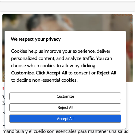
We respect your privacy
Cookies help us improve your experience, deliver
personalized content, and analyze traffic. You can
choose which cookies to allow by clicking
Customize
. Click
Accept All
to consent or
Reject All
to decline non-essential cookies.
EJERCICIOS DE RELAJACIÓN DE LA MANDÍBULA
Verificaciones de Alineación para la Postura de
Customize
Mandíbula y Cuello: Métodos, Frecuencia, Beneficios
Reject All
Nora Whitfield
0
02/03/2026
Accept All
Las revisiones regulares de alineación para la postura de la
mandíbula y el cuello son esenciales para mantener una salud