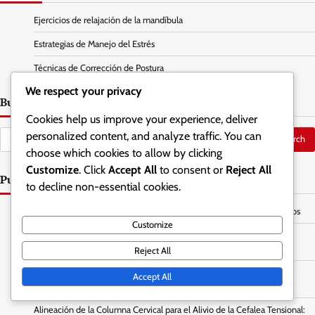
Ejercicios de relajación de la mandíbula
Estrategias de Manejo del Estrés
Técnicas de Corrección de Postura
We respect your privacy
Buscar
Cookies help us improve your experience, deliver
Search
personalized content, and analyze traffic. You can
for:
choose which cookies to allow by clicking
Customize
. Click
Accept All
to consent or
Reject All
Publicaciones recientes
to decline non-essential cookies.
Rutinas de Ejercicio para Aliviar el Estrés: Tipos, Frecuencia, Beneficios
Customize
Técnicas de Masaje de Mandíbula para Alivio de la Tensión: Métodos,
Frecuencia, Efectos
Reject All
Posicionamiento de la Lengua para la Relajación de la Mandíbula:
Accept All
Métodos, Efectos, Beneficios
Alineación de la Columna Cervical para el Alivio de la Cefalea Tensional: