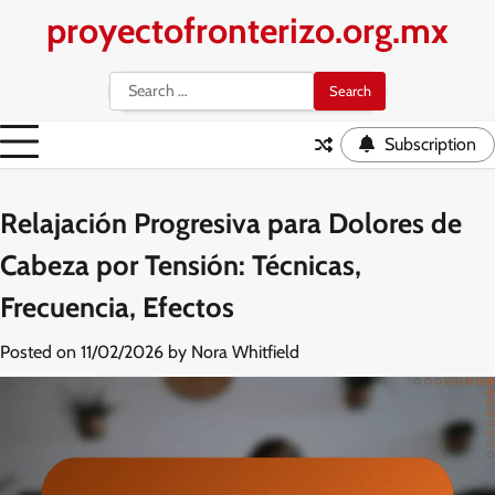
Skip
proyectofronterizo.org.mx
to
content
Search
for:
Subscription
Relajación Progresiva para Dolores de
Cabeza por Tensión: Técnicas,
Frecuencia, Efectos
Posted on
11/02/2026
by
Nora Whitfield