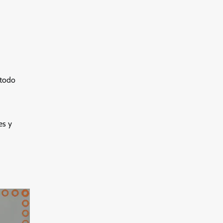
étodo
es y