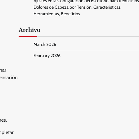
Ajustes en la Configuración del Escritorio para Reducir los
Dolores de Cabeza por Tensión: Características,
Herramientas, Beneficios
Archivo
March 2026
February 2026
gnar
sensación
res.
mpletar