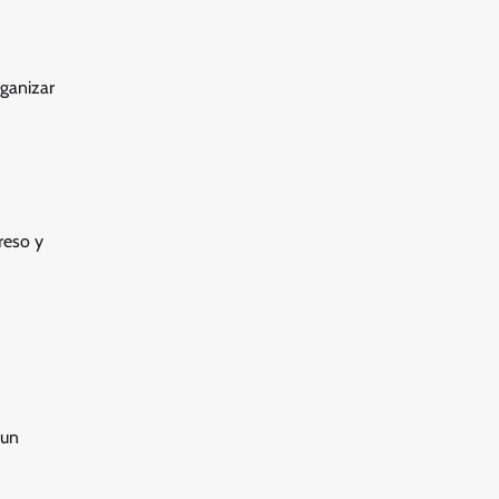
rganizar
reso y
 un