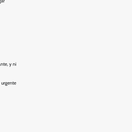
gar
nte, y ni
e urgente