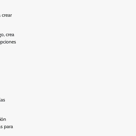
 crear
o, crea
upciones
las
ión
as para