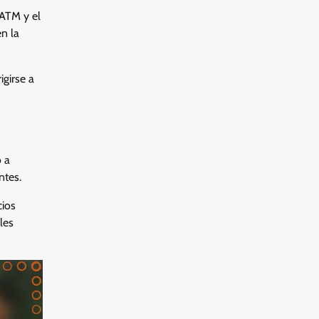
 ATM y el
n la
igirse a
o a
ntes.
cios
les