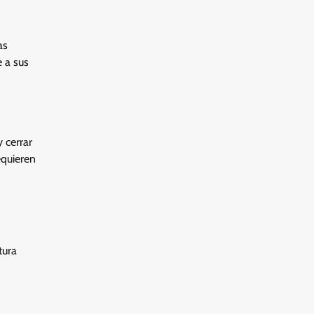
as
 a sus
 cerrar
equieren
tura