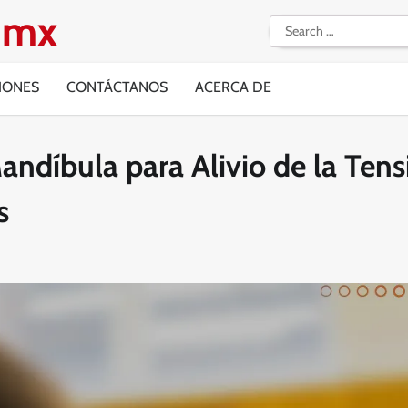
g.mx
Search
for:
IONES
CONTÁCTANOS
ACERCA DE
andíbula para Alivio de la Tens
s