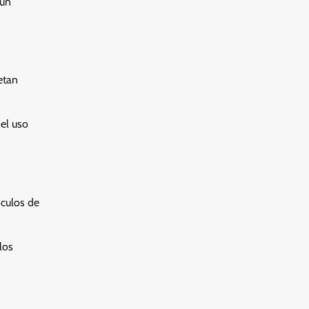
 un
etan
el uso
sculos de
los