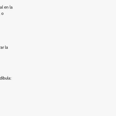
l en la
a o
ar la
díbula: