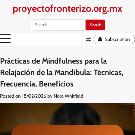
Skip
proyectofronterizo.org.mx
to
content
Search
for:
Subscription
Prácticas de Mindfulness para la
Relajación de la Mandíbula: Técnicas,
Frecuencia, Beneficios
Posted on
18/02/2026
by
Nora Whitfield