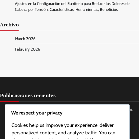
Ajustes en la Configuración del Escritorio para Reducir los Dolores de
Cabeza por Tensión: Características, Herramientas, Beneficios
Archivo
March 2026
February 2026
Publicaciones recientes
Rutinas de Ejercicio para Aliviar el Estrés: Tipos, Frecuencia, Beneficios
We respect your privacy
Técnicas de Masaje de Mandíbula para Alivio de la Tensión: Métodos,
Cookies help us improve your experience, deliver
Frecuencia, Efectos
personalized content, and analyze traffic. You can
Posicionamiento de la Lengua para la Relajación de la Mandíbula: