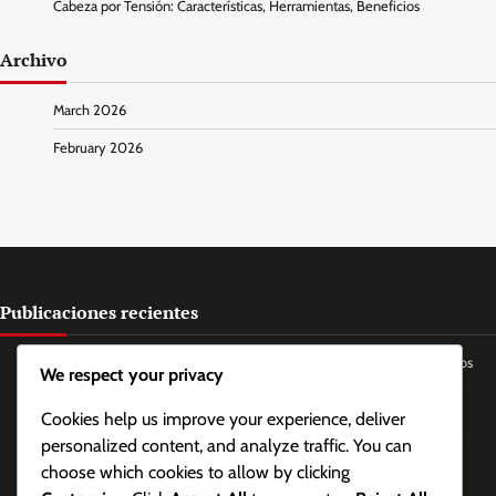
Cabeza por Tensión: Características, Herramientas, Beneficios
Archivo
March 2026
February 2026
Publicaciones recientes
Rutinas de Ejercicio para Aliviar el Estrés: Tipos, Frecuencia, Beneficios
We respect your privacy
Técnicas de Masaje de Mandíbula para Alivio de la Tensión: Métodos,
Cookies help us improve your experience, deliver
Frecuencia, Efectos
personalized content, and analyze traffic. You can
Posicionamiento de la Lengua para la Relajación de la Mandíbula:
choose which cookies to allow by clicking
Métodos, Efectos, Beneficios